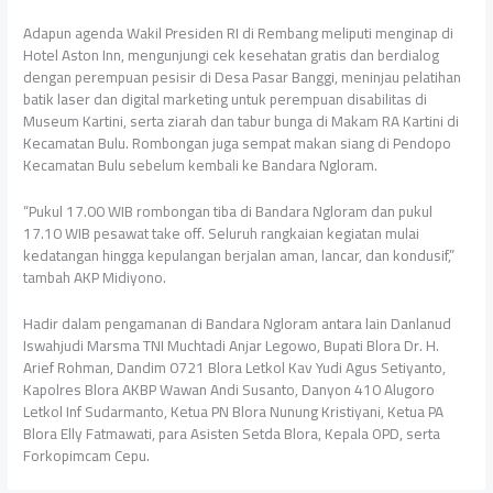
Adapun agenda Wakil Presiden RI di Rembang meliputi menginap di
Hotel Aston Inn, mengunjungi cek kesehatan gratis dan berdialog
dengan perempuan pesisir di Desa Pasar Banggi, meninjau pelatihan
batik laser dan digital marketing untuk perempuan disabilitas di
Museum Kartini, serta ziarah dan tabur bunga di Makam RA Kartini di
Kecamatan Bulu. Rombongan juga sempat makan siang di Pendopo
Kecamatan Bulu sebelum kembali ke Bandara Ngloram.
“Pukul 17.00 WIB rombongan tiba di Bandara Ngloram dan pukul
17.10 WIB pesawat take off. Seluruh rangkaian kegiatan mulai
kedatangan hingga kepulangan berjalan aman, lancar, dan kondusif,”
tambah AKP Midiyono.
Hadir dalam pengamanan di Bandara Ngloram antara lain Danlanud
Iswahjudi Marsma TNI Muchtadi Anjar Legowo, Bupati Blora Dr. H.
Arief Rohman, Dandim 0721 Blora Letkol Kav Yudi Agus Setiyanto,
Kapolres Blora AKBP Wawan Andi Susanto, Danyon 410 Alugoro
Letkol Inf Sudarmanto, Ketua PN Blora Nunung Kristiyani, Ketua PA
Blora Elly Fatmawati, para Asisten Setda Blora, Kepala OPD, serta
Forkopimcam Cepu.